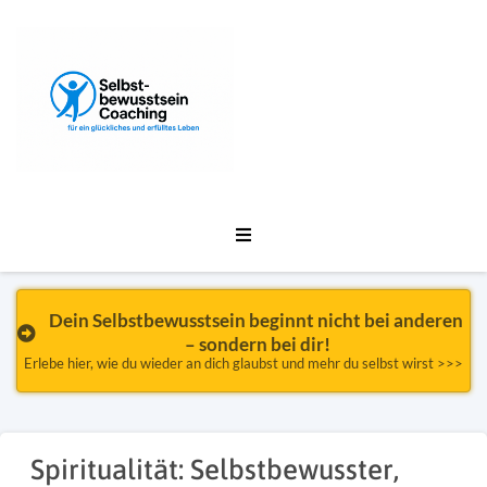
Dein Selbstbewusstsein beginnt nicht bei anderen 
– sondern bei dir!
Erlebe hier, wie du wieder an dich glaubst und mehr du selbst wirst >>>
Spiritualität: Selbstbewusster,