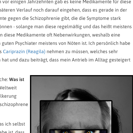
vor einigen Jahrzehnten gab es keine Medikamente für diese
äteren Verlauf noch darauf eingehen, dass es gerade in der
te gegen die Schizophrenie gibt, die die Symptome stark
können - solange man diese regelmäßig und das heißt meistens
en diese Medikamente oft Nebenwirkungen, weshalb eine
 guten Psychiater meistens von Nöten ist. Ich persönlich habe
as
Cariprazin (Reagila)
nehmen zu müssen, welches sehr
at und dazu beiträgt, dass mein Antrieb im Alltag gesteigert
sche:
Was ist
Weltweit
ölkerung
 schizophrene
s ich selbst
be ist, dass