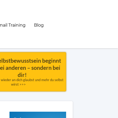
ail Training
Blog
elbstbewusstsein beginnt 
bei anderen – sondern bei 
dir!
u wieder an dich glaubst und mehr du selbst 
wirst >>>