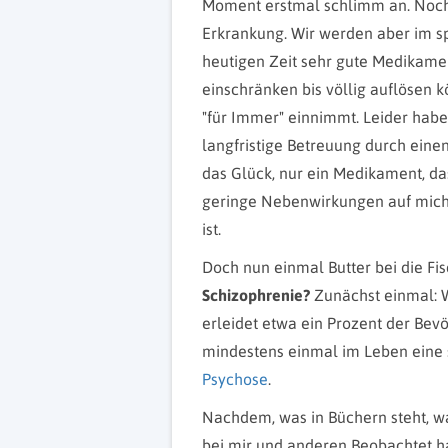
Moment erstmal schlimm an. Noch 
Erkrankung. Wir werden aber im sp
heutigen Zeit sehr gute Medikamen
einschränken bis völlig auflösen 
"für Immer" einnimmt. Leider hab
langfristige Betreuung durch einen
das Glück, nur ein Medikament, d
geringe Nebenwirkungen auf mich h
ist.
Doch nun einmal Butter bei die Fi
Schizophrenie?
Zunächst einmal: 
erleidet etwa ein Prozent der Bev
mindestens einmal im Leben eine
Psychose
.
Nachdem, was in Büchern steht, wa
bei mir und anderen Beobachtet ha