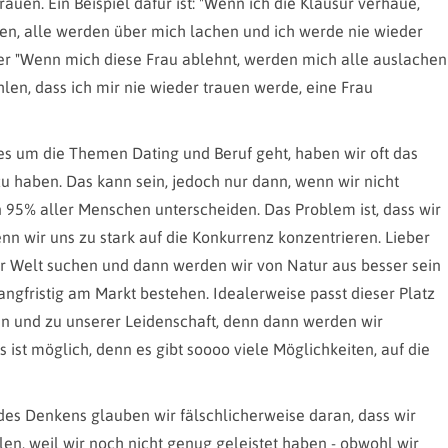
uen. Ein Beispiel dafür ist: "Wenn ich die Klausur verhaue,
egen, alle werden über mich lachen und ich werde nie wieder
r "Wenn mich diese Frau ablehnt, werden mich alle auslachen
len, dass ich mir nie wieder trauen werde, eine Frau
 um die Themen Dating und Beruf geht, haben wir oft das
zu haben. Das kann sein, jedoch nur dann, wenn wir nicht
n 95% aller Menschen unterscheiden. Das Problem ist, dass wir
nn wir uns zu stark auf die Konkurrenz konzentrieren. Lieber
ser Welt suchen und dann werden wir von Natur aus besser sein
angfristig am Markt bestehen. Idealerweise passt dieser Platz
en und zu unserer Leidenschaft, denn dann werden wir
s ist möglich, denn es gibt soooo viele Möglichkeiten, auf die
des Denkens glauben wir fälschlicherweise daran, dass wir
en, weil wir noch nicht genug geleistet haben - obwohl wir