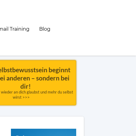
ail Training
Blog
elbstbewusstsein beginnt 
bei anderen – sondern bei 
dir!
u wieder an dich glaubst und mehr du selbst 
wirst >>>