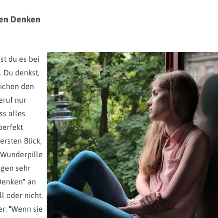
ven Denken
st du es bei
. Du denkst,
eichen den
eruf nur
ss alles
perfekt
ersten Blick,
 Wunderpille
gen sehr
 Denken" an
l oder nicht.
er: "Wenn sie