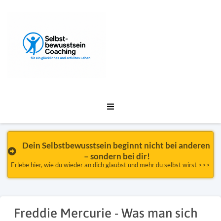
Dein Selbstbewusstsein beginnt nicht bei anderen 
– sondern bei dir!
Erlebe hier, wie du wieder an dich glaubst und mehr du selbst wirst >>>
Freddie Mercurie - Was man sich