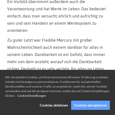
Ein Vorbild übernimmt außerdem auch die
Verantwortung und hat Werte im Leben. Das bedeutet
einfach, dass man versucht, ehrlich und aufrichtig zu
sein und sein Handeln an einem Wertesystem zu
orientieren
Zu guter Letzt war Freddie Mercury mit großer
Wahrscheinlichkeit auch extrem dankbar für alles in
seinem Leben. Dankbarkeit ist ein Gefühl, dass immer
mehr von dem anzieht, worauf sich die Dankbarkeit
richtet. Deshalb ist es sehr wichtig, für alles im Leben
dankbar zu sein und Undankbarkeit zu erkennen und
Wir verwenden Cookies, um Ihnen eine bessere Browser-Erfahrung zu bieten,
Inhalte und Anzeigen zu personalisieren, Funktionen für soziale Medien
durch Dankbarkeit zu ersetzen. Ganz gut kann man
bereitzustellen und unseren Traffic zu analysieren. Lesen Sie, wie wir Cookies
das umsetzen, wenn man früh am Tag und abends
verwenden und wie Sie sie steuern können, indem Sie auf Cookie-Einstellungen
klicken.
Cookie Einstellungen
Dinge aufschreibt, für die man dankbar sein kann -
egal, wie klein diese Dinge sind. Zum Beispiel die
Cookies ablehnen
Cookies akzeptieren
Tatsache, dass man einen tollen Partner oder Eltern