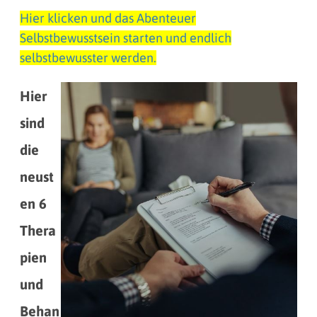
Hier klicken und das Abenteuer
Selbstbewusstsein starten und endlich
selbstbewusster werden.
Hier
sind
die
neust
en 6
Thera
pien
und
Behan